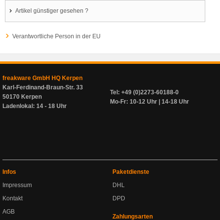
Artikel günstiger gesehen ?
Verantwortliche Person in der EU
freakware GmbH HQ Kerpen
Karl-Ferdinand-Braun-Str. 33
Tel: +49 (0)2273-60188-0
50170 Kerpen
Mo-Fr: 10-12 Uhr | 14-18 Uhr
Ladenlokal: 14 - 18 Uhr
Infos
Paketdienste
Impressum
DHL
Kontakt
DPD
AGB
Zahlungsarten