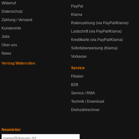
Widerruf
PayPal
Datenschutz
Klarna
Zahlung / Versand
Ratenzahlung (via PayPal/Klarna)
Kundeninfo
Lastschrift (via PayPal/Klarna)
Jobs
Kreditkarte (via PayPal/Klarna)
Über uns
Sofortüberweisung (Klarna)
News
Vorkasse
Vertrag Widerrufen
Service
Filialen
B2B
Service / RMA
Technik / Download
Drehzahlrechner
Newsletter