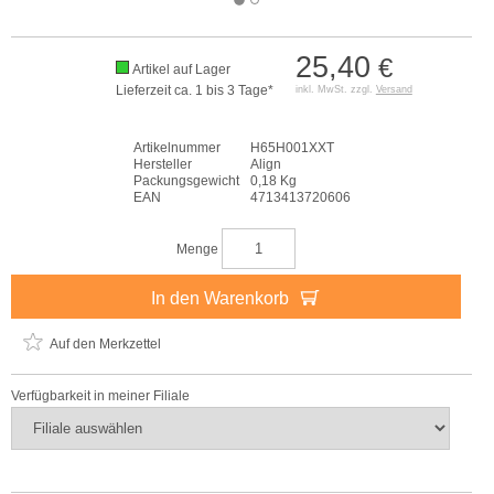
25,40
€
Artikel auf Lager
Lieferzeit ca. 1 bis 3 Tage*
inkl. MwSt. zzgl.
Versand
Artikelnummer
H65H001XXT
Hersteller
Align
Packungsgewicht
0,18 Kg
EAN
4713413720606
Menge
In den Warenkorb
Auf den Merkzettel
Verfügbarkeit in meiner Filiale