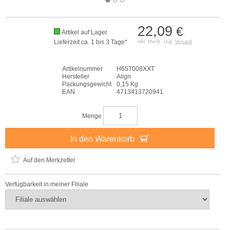
22,09
€
Artikel auf Lager
Lieferzeit ca. 1 bis 3 Tage*
inkl. MwSt. zzgl.
Versand
Artikelnummer
H65T008XXT
Hersteller
Align
Packungsgewicht
0,15 Kg
EAN
4713413720941
Menge
In den Warenkorb
Auf den Merkzettel
Verfügbarkeit in meiner Filiale