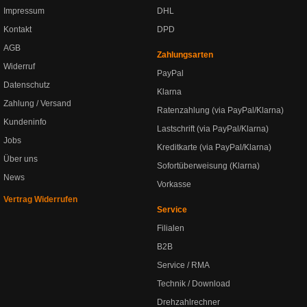
Impressum
DHL
Kontakt
DPD
AGB
Zahlungsarten
Widerruf
PayPal
Datenschutz
Klarna
Zahlung / Versand
Ratenzahlung (via PayPal/Klarna)
Kundeninfo
Lastschrift (via PayPal/Klarna)
Jobs
Kreditkarte (via PayPal/Klarna)
Über uns
Sofortüberweisung (Klarna)
News
Vorkasse
Vertrag Widerrufen
Service
Filialen
B2B
Service / RMA
Technik / Download
Drehzahlrechner