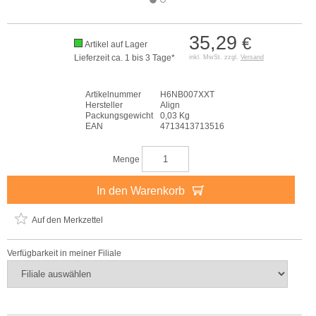
35,29
€
Artikel auf Lager
Lieferzeit ca. 1 bis 3 Tage*
inkl. MwSt. zzgl.
Versand
Artikelnummer
H6NB007XXT
Hersteller
Align
Packungsgewicht
0,03 Kg
EAN
4713413713516
Menge
In den Warenkorb
Auf den Merkzettel
Verfügbarkeit in meiner Filiale