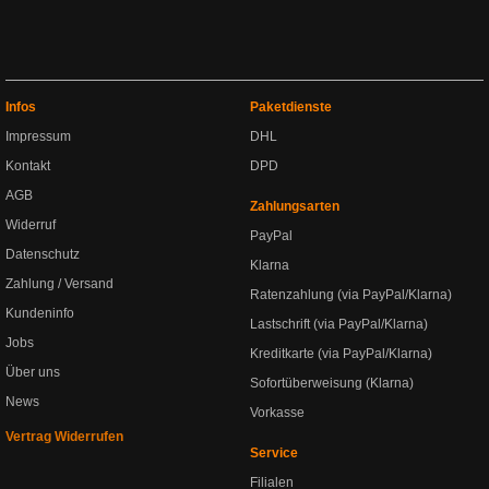
Infos
Paketdienste
Impressum
DHL
Kontakt
DPD
AGB
Zahlungsarten
Widerruf
PayPal
Datenschutz
Klarna
Zahlung / Versand
Ratenzahlung (via PayPal/Klarna)
Kundeninfo
Lastschrift (via PayPal/Klarna)
Jobs
Kreditkarte (via PayPal/Klarna)
Über uns
Sofortüberweisung (Klarna)
News
Vorkasse
Vertrag Widerrufen
Service
Filialen