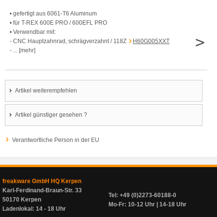
• gefertigt aus 6061-T6 Aluminum
• für T-REX 600E PRO / 600EFL PRO
• Verwendbar mit:
>
- CNC Hauptzahnrad, schrägverzahnt / 118Z
H60G005XXT
- ... [mehr]
Artikel weiterempfehlen
Artikel günstiger gesehen ?
Verantwortliche Person in der EU
freakware GmbH HQ Kerpen
Karl-Ferdinand-Braun-Str. 33
Tel: +49 (0)2273-60188-0
50170 Kerpen
Mo-Fr: 10-12 Uhr | 14-18 Uhr
Ladenlokal: 14 - 18 Uhr