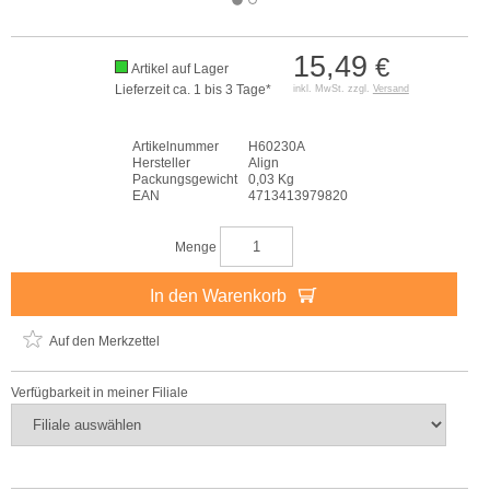
15,49
€
Artikel auf Lager
Lieferzeit ca. 1 bis 3 Tage*
inkl. MwSt. zzgl.
Versand
Artikelnummer
H60230A
Hersteller
Align
Packungsgewicht
0,03 Kg
EAN
4713413979820
Menge
In den Warenkorb
Auf den Merkzettel
Verfügbarkeit in meiner Filiale