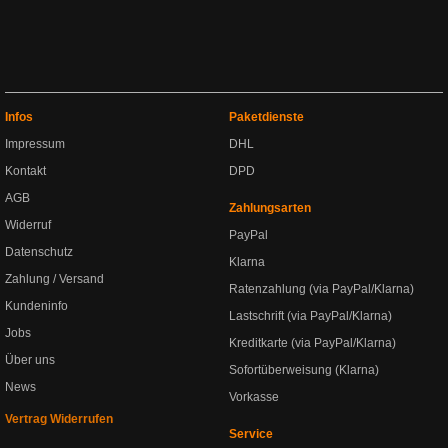
Infos
Paketdienste
Impressum
DHL
Kontakt
DPD
AGB
Zahlungsarten
Widerruf
PayPal
Datenschutz
Klarna
Zahlung / Versand
Ratenzahlung (via PayPal/Klarna)
Kundeninfo
Lastschrift (via PayPal/Klarna)
Jobs
Kreditkarte (via PayPal/Klarna)
Über uns
Sofortüberweisung (Klarna)
News
Vorkasse
Vertrag Widerrufen
Service