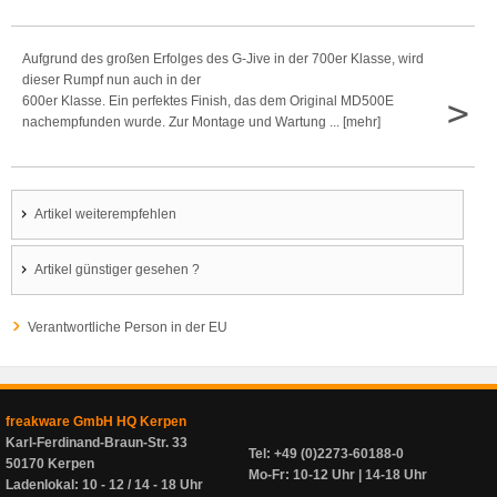
Aufgrund des großen Erfolges des G-Jive in der 700er Klasse, wird
dieser Rumpf nun auch in der
>
600er Klasse. Ein perfektes Finish, das dem Original MD500E
nachempfunden wurde. Zur Montage und Wartung ... [mehr]
Artikel weiterempfehlen
Artikel günstiger gesehen ?
Verantwortliche Person in der EU
freakware GmbH HQ Kerpen
Karl-Ferdinand-Braun-Str. 33
Tel: +49 (0)2273-60188-0
50170 Kerpen
Mo-Fr: 10-12 Uhr | 14-18 Uhr
Ladenlokal: 10 - 12 / 14 - 18 Uhr