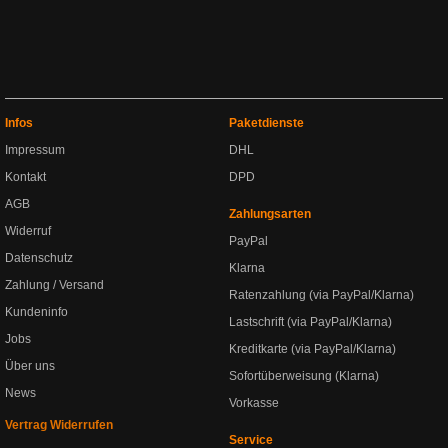
Infos
Paketdienste
Impressum
DHL
Kontakt
DPD
AGB
Zahlungsarten
Widerruf
PayPal
Datenschutz
Klarna
Zahlung / Versand
Ratenzahlung (via PayPal/Klarna)
Kundeninfo
Lastschrift (via PayPal/Klarna)
Jobs
Kreditkarte (via PayPal/Klarna)
Über uns
Sofortüberweisung (Klarna)
News
Vorkasse
Vertrag Widerrufen
Service