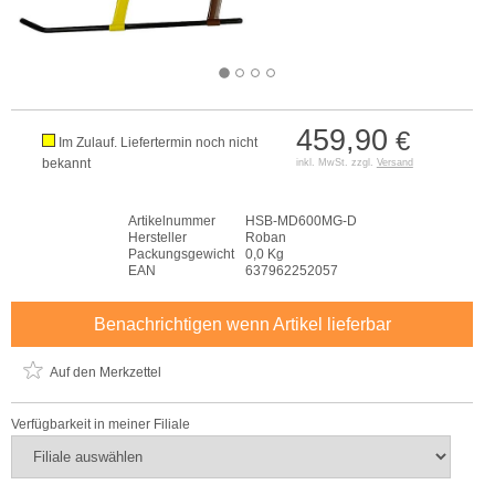
459,90
€
Im Zulauf. Liefertermin noch nicht
bekannt
inkl. MwSt. zzgl.
Versand
Artikelnummer
HSB-MD600MG-D
Hersteller
Roban
Packungsgewicht
0,0 Kg
EAN
637962252057
Benachrichtigen wenn Artikel lieferbar
Auf den Merkzettel
Verfügbarkeit in meiner Filiale