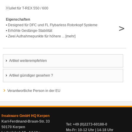
ullet für T-REX 550 / 600
Eigenschaften
>
• Designed für DFC und FL Flybarless Rotorkopf Systeme
• Erhöhte Gestänge-Stabilität
• Zwei Aufnahmepunkte für höhere ... [mehr]
Artikel weiterempfehlen
Artikel günstiger gesehen ?
Verantwortliche Person in der EU
freakware GmbH HQ Kerpen
Karl-Ferdinand-Braun-Str. 33
Tel: +49 (0)2273-60188-0
50170 Kerpen
Mo-Fr: 10-12 Uhr | 14-18 Uhr