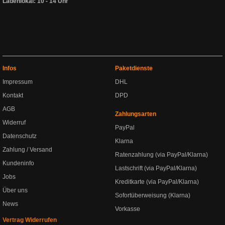
Ladenlokal: 10 - 14 Uhr
Infos
Paketdienste
Impressum
DHL
Kontakt
DPD
AGB
Zahlungsarten
Widerruf
PayPal
Datenschutz
Klarna
Zahlung / Versand
Ratenzahlung (via PayPal/Klarna)
Kundeninfo
Lastschrift (via PayPal/Klarna)
Jobs
Kreditkarte (via PayPal/Klarna)
Über uns
Sofortüberweisung (Klarna)
News
Vorkasse
Vertrag Widerrufen