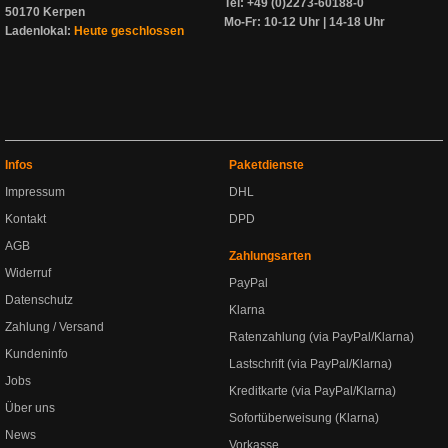
Tel: +49 (0)2273-60188-0
50170 Kerpen
Mo-Fr: 10-12 Uhr | 14-18 Uhr
Ladenlokal:
Heute geschlossen
Infos
Paketdienste
Impressum
DHL
Kontakt
DPD
AGB
Zahlungsarten
Widerruf
PayPal
Datenschutz
Klarna
Zahlung / Versand
Ratenzahlung (via PayPal/Klarna)
Kundeninfo
Lastschrift (via PayPal/Klarna)
Jobs
Kreditkarte (via PayPal/Klarna)
Über uns
Sofortüberweisung (Klarna)
News
Vorkasse