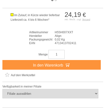
24,19
€
Im Zulauf, in Kürze wieder lieferbar
Lieferzeit ca. 4 bis 6 Wochen*
inkl. MwSt. zzgl.
Versand
Artikelnummer
H55H007XXT
Hersteller
Align
Packungsgewicht
0,02 Kg
EAN
4713413702411
Menge
In den Warenkorb
Auf den Merkzettel
Verfügbarkeit in meiner Filiale