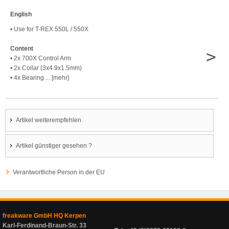
English
• Use for T-REX 550L / 550X
Content
>
• 2x 700X Control Arm
• 2x Collar (3x4.9x1.5mm)
• 4x Bearing ... [mehr]
Artikel weiterempfehlen
Artikel günstiger gesehen ?
Verantwortliche Person in der EU
freakware GmbH HQ Kerpen
Karl-Ferdinand-Braun-Str. 33