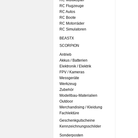
RC Multikopter
RC Flugzeuge
RC Autos
RC Boote
RC Motorräder
RC Simulatoren
BEASTX
SCORPION
Antrieb
Akkus / Batterien
Elektronik / Elektrik
FPV / Kameras
Messgeräte
Werkzeug
Zubehör
Modellbau-Materialien
Outdoor
Merchandising / Kleidung
Fachlektüre
Geschenkgutscheine
Kennzeichnungsschilder
Sonderposten