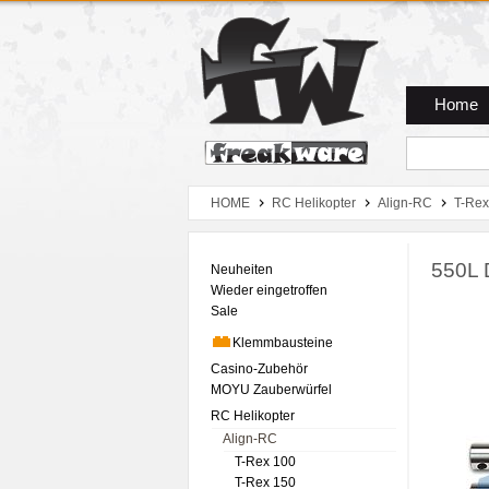
Zum Hauptmenue
Zum Seiteninhalt
Zum Warenkob
Home
HOME
RC Helikopter
Align-RC
T-Rex
550L 
Neuheiten
Wieder eingetroffen
Sale
Klemmbausteine
Casino-Zubehör
MOYU Zauberwürfel
RC Helikopter
Align-RC
T-Rex 100
T-Rex 150