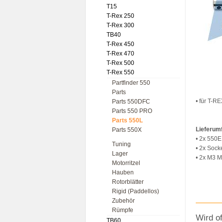
T15
T-Rex 250
T-Rex 300
TB40
T-Rex 450
T-Rex 470
T-Rex 500
T-Rex 550
Partfinder 550
Parts
• für T-R
Parts 550DFC
Parts 550 PRO
Parts 550L
Lieferum
Parts 550X
• 2x 550
Tuning
• 2x Sock
Lager
• 2x M3 M
Motorritzel
Hauben
Rotorblätter
Rigid (Paddellos)
Zubehör
Rümpfe
Wird o
TB60