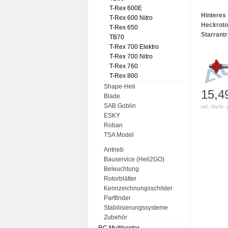
T-Rex 600E
Hinteres
T-Rex 600 Nitro
Heckroto
T-Rex 650
Starrantr
TB70
T-Rex 700 Elektro
T-Rex 700 Nitro
T-Rex 760
T-Rex 800
Shape-Heli
15,4
Blade
SAB Goblin
inkl. MwSt. 
ESKY
Roban
TSA Model
Antrieb
Bauservice (Heli2GO)
Beleuchtung
Rotorblätter
Kennzeichnungsschilder
Partfinder
Stabilisierungssysteme
Zubehör