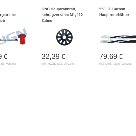
CNC Hauptzahnrad,
550 3G Carbon
rgetriebe
schrägverzahnt M1, 112
Hauptrotorblätter
ieb
Zähne
9
32,39
79,69
€
€
€
zzgl.
Versand
inkl. MwSt. zzgl.
Versand
inkl. MwSt. zzgl.
Versand