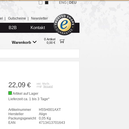
ENG
|
DEU
el
|
Gutscheine
|
Newsletter
B2B
Kontakt
0 Artikel
Warenkorb
0,00 €
22,09
€
inkl. MwSt.
zzgl.
Versand
Artikel auf Lager
Lieferzeit ca. 1 bis 3 Tage*
Artikelnummer
H55H001AXT
Hersteller
Align
Packungsgewicht
0,05 Kg
EAN
4713413701643