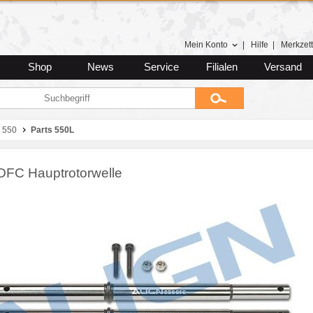
Mein Konto
|
Hilfe
|
Merkzett
Shop
News
Service
Filialen
Versand
 550
Parts 550L
DFC Hauptrotorwelle