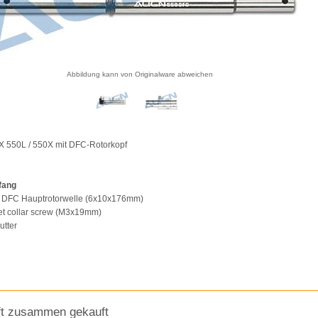
Abbildung kann von Originalware abweichen
EX 550L / 550X mit DFC-Rotorkopf
fang
E DFC Hauptrotorwelle (6x10x176mm)
et collar screw (M3x19mm)
utter
ft zusammen gekauft