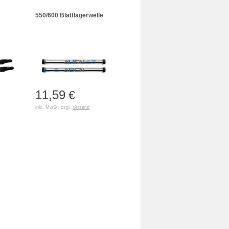
550/600 Blattlagerwelle
11,59
€
inkl. MwSt. zzgl.
Versand