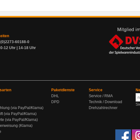
zeiten
9 (0)2273-60188-0
0-12 Uhr | 14-18 Uhr
sarten
Paketdienste
Service
Ne
DHL
Service / RMA
DPD
Technik / Download
Si
hlung (via PayPal/Klarna)
Drehzahlrechner
ift (via PayPal/Klarna)
rte (via PayPal/Klarna)
berweisung (Klarna)
e