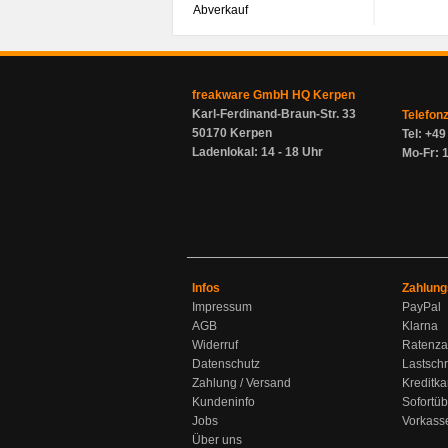
Abverkauf
freakware GmbH HQ Kerpen
Karl-Ferdinand-Braun-Str. 33
Telefon
50170 Kerpen
Tel: +4
Ladenlokal: 14 - 18 Uhr
Mo-Fr: 1
Infos
Zahlung
Impressum
PayPal
AGB
Klarna
Widerruf
Ratenza
Datenschutz
Lastschr
Zahlung / Versand
Kreditka
Kundeninfo
Sofortü
Jobs
Vorkass
Über uns