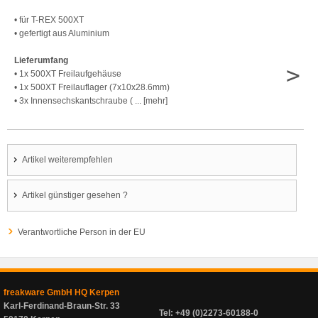
• für T-REX 500XT
• gefertigt aus Aluminium
Lieferumfang
>
• 1x 500XT Freilaufgehäuse
• 1x 500XT Freilauflager (7x10x28.6mm)
• 3x Innensechskantschraube ( ... [mehr]
Artikel weiterempfehlen
Artikel günstiger gesehen ?
Verantwortliche Person in der EU
freakware GmbH HQ Kerpen
Karl-Ferdinand-Braun-Str. 33
Tel: +49 (0)2273-60188-0