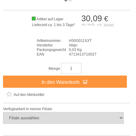
30,09
€
Artikel auf Lager
Lieferzeit ca. 1 bis 3 Tage*
inkl. MwSt. zzgl.
Versand
Artikelnummer
H50G011XXT
Hersteller
Align
Packungsgewicht
0,03 Kg
EAN
4713413710027
Menge
In den Warenkorb
Auf den Merkzettel
Verfügbarkeit in meiner Filiale