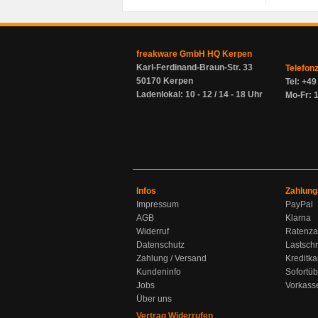
freakware GmbH HQ Kerpen
Karl-Ferdinand-Braun-Str. 33
Telefon
50170 Kerpen
Tel: +4
Ladenlokal: 10 - 12 / 14 - 18 Uhr
Mo-Fr: 1
Infos
Zahlung
Impressum
PayPal
AGB
Klarna
Widerruf
Ratenza
Datenschutz
Lastschr
Zahlung / Versand
Kreditka
Kundeninfo
Sofortü
Jobs
Vorkass
Über uns
Vertrag Widerrufen