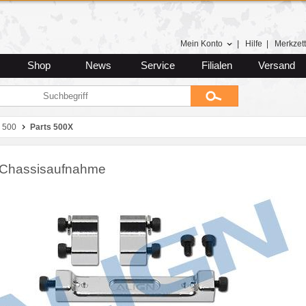
Mein Konto
|
Hilfe
|
Merkzett
Shop
News
Service
Filialen
Versand
 500
Parts 500X
Chassisaufnahme