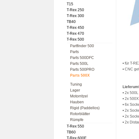
T15
T-Rex 250
T-Rex 300
TB40
T-Rex 450
T-Rex 470
T-Rex 500
Partfinder 500
Parts
Parts 500DFC
• für T-R
Parts 500L
• CNC gef
Parts 500PRO
Parts 500X
Tuning
Lieferum
Lager
• 2x 500
Motorritzel
• 2x 500
Hauben
• 6x Soc
Rigid (Paddellos)
• 2x Soc
Rotorblätter
• 2x Soc
Rümpfe
• 2x Dist
T-Rex 550
TB60
T-Rex 600E