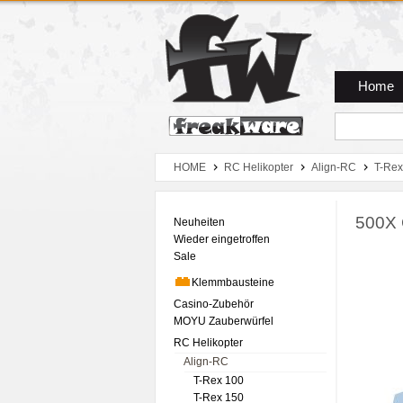
Zum Hauptmenue
Zum Seiteninhalt
Zum Warenkob
Home
HOME
RC Helikopter
Align-RC
T-Rex
500X 
Neuheiten
Wieder eingetroffen
Sale
Klemmbausteine
Casino-Zubehör
MOYU Zauberwürfel
RC Helikopter
Align-RC
T-Rex 100
T-Rex 150