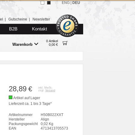
ENG
|
DEU
el
|
Gutscheine
|
Newsletter
B2B
Kontakt
0 Artikel
Warenkorb
0,00 €
28,89
€
inkl. MwSt.
zzgl.
Versand
Artikel auf Lager
Lieferzeit ca. 1 bis 3 Tage*
Artikelnummer
H50B022XXT
Hersteller
Align
Packungsgewicht
0,02 Kg
EAN
4713413705573