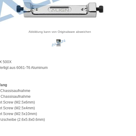
Abbildung kann von Originalware abweichen
EX 500X
ertigt aus 6061-T6 Aluminum
fang
L Chassisaufnahme
X Chassisaufnahme
ket Screw (M2.5x6mm)
ket Screw (M2.5x4mm)
ket Screw (M2.5x10mm)
anzscheibe (2.6x5.8x0.6mm)