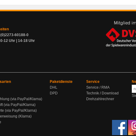
zeiten
9 (0)2273-60188-0
0-12 Uhr | 14-18 Uhr
sarten
Paketdienste
Service
Ne
DHL
Service / RMA
DPD
Technik / Download
Si
hlung (via PayPal/Klarna)
Drehzahlrechner
ift (via PayPal/Klarna)
rte (via PayPal/Klarna)
berweisung (Klarna)
e