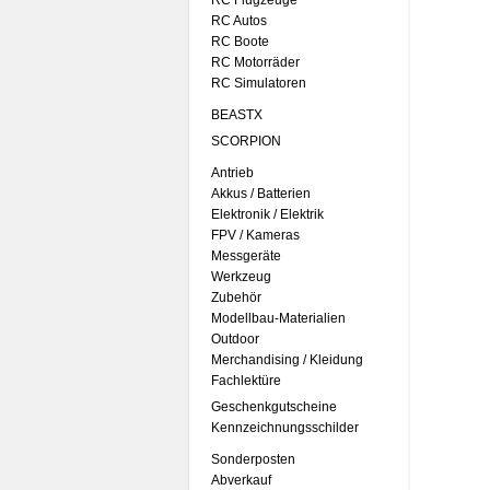
RC Flugzeuge
RC Autos
RC Boote
RC Motorräder
RC Simulatoren
BEASTX
SCORPION
Antrieb
Akkus / Batterien
Elektronik / Elektrik
FPV / Kameras
Messgeräte
Werkzeug
Zubehör
Modellbau-Materialien
Outdoor
Merchandising / Kleidung
Fachlektüre
Geschenkgutscheine
Kennzeichnungsschilder
Sonderposten
Abverkauf