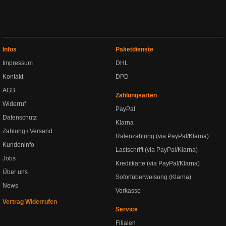
Infos
Paketdienste
Impressum
DHL
Kontakt
DPD
AGB
Zahlungsarten
Widerruf
PayPal
Datenschutz
Klarna
Zahlung / Versand
Ratenzahlung (via PayPal/Klarna)
Kundeninfo
Lastschrift (via PayPal/Klarna)
Jobs
Kreditkarte (via PayPal/Klarna)
Über uns
Sofortüberweisung (Klarna)
News
Vorkasse
Vertrag Widerrufen
Service
Filialen