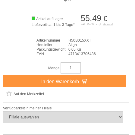
55,49
€
Artikel auf Lager
Lieferzeit ca. 1 bis 3 Tage*
inkl. MwSt. zzgl.
Versand
Artikelnummer
H50B015XXT
Hersteller
Align
Packungsgewicht
0,05 Kg
EAN
4713413705436
Menge
In den Warenkorb
Auf den Merkzettel
Verfügbarkeit in meiner Filiale