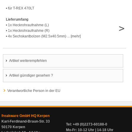
• für T-REX 470LT
Lieferumfang
>
• 1x Heckrohraufnahme (L)
• 1x Heckrohraufnahme (R)
• 4x Sechskantbolzen (M2.5x40.5mm) ... [mehr]
Artikel weiterempfehlen
Artikel günstiger gesehen ?
Verantwortliche Person in der EU
freakware GmbH HQ Kerpen
Karl-Ferdinand-Braun-Str. 33
Tel: +49 (0)2273-60188-0
50170 Kerpen
Mo-Fr: 10-12 Uhr | 14-18 Uhr