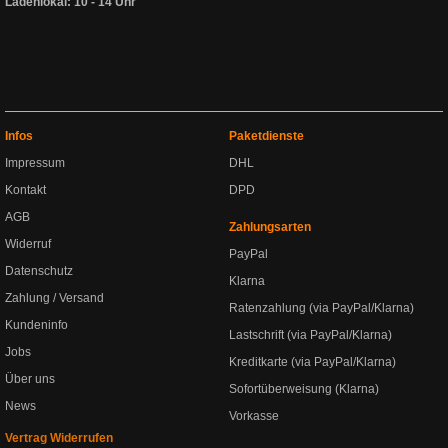
Ladenlokal: 10 - 14 Uhr
Infos
Paketdienste
Impressum
DHL
Kontakt
DPD
AGB
Zahlungsarten
Widerruf
PayPal
Datenschutz
Klarna
Zahlung / Versand
Ratenzahlung (via PayPal/Klarna)
Kundeninfo
Lastschrift (via PayPal/Klarna)
Jobs
Kreditkarte (via PayPal/Klarna)
Über uns
Sofortüberweisung (Klarna)
News
Vorkasse
Vertrag Widerrufen