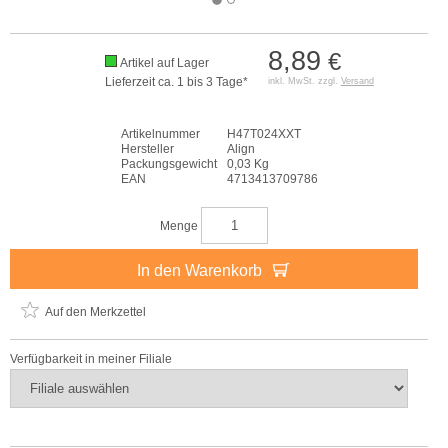
8,89
€
Artikel auf Lager
Lieferzeit ca. 1 bis 3 Tage*
inkl. MwSt. zzgl.
Versand
Artikelnummer
H47T024XXT
Hersteller
Align
Packungsgewicht
0,03 Kg
EAN
4713413709786
Menge
In den Warenkorb
Auf den Merkzettel
Verfügbarkeit in meiner Filiale