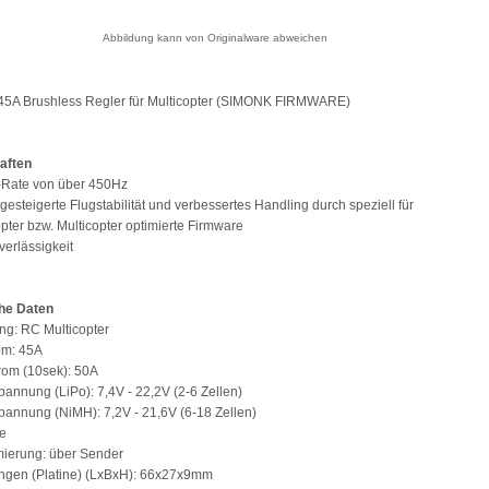
Abbildung kann von Originalware abweichen
5A Brushless Regler für Multicopter (SIMONK FIRMWARE)
aften
-Rate von über 450Hz
 gesteigerte Flugstabilität und verbessertes Handling durch speziell für
ter bzw. Multicopter optimierte Firmware
verlässigkeit
he Daten
g: RC Multicopter
om: 45A
rom (10sek): 50A
pannung (LiPo): 7,4V - 22,2V (2-6 Zellen)
pannung (NiMH): 7,2V - 21,6V (6-18 Zellen)
e
ierung: über Sender
gen (Platine) (LxBxH): 66x27x9mm