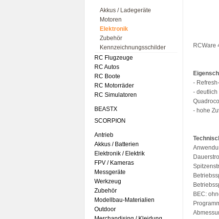
Akkus / Ladegeräte
Motoren
Elektronik
Zubehör
RCWare 4
Kennzeichnungsschilder
RC Flugzeuge
RC Autos
Eigensch
RC Boote
- Refresh
RC Motorräder
- deutlich
RC Simulatoren
Quadrocop
BEASTX
- hohe Zu
SCORPION
Antrieb
Technisc
Akkus / Batterien
Anwendun
Elektronik / Elektrik
Dauerstr
FPV / Kameras
Spitzenst
Messgeräte
Betriebss
Werkzeug
Betriebss
Zubehör
BEC: ohn
Modellbau-Materialien
Programm
Outdoor
Abmessun
Merchandising / Kleidung