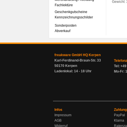
Gewicht:
Fachlektüre
Geschenkgutscheine
Kennzeichnungsschilder
Sonderposten
Abverkauf
freakware GmbH HQ Kerpen
Karl-Ferdinand-Braun-Str. 33
Telefon
50170 Kerpen
Tel: +4
Ladenlokal: 14 - 18 Uhr
Mo-Fr: 1
Infos
Zahlung
Impressum
PayPal
AGB
Klarna
Widerruf
Ratenza