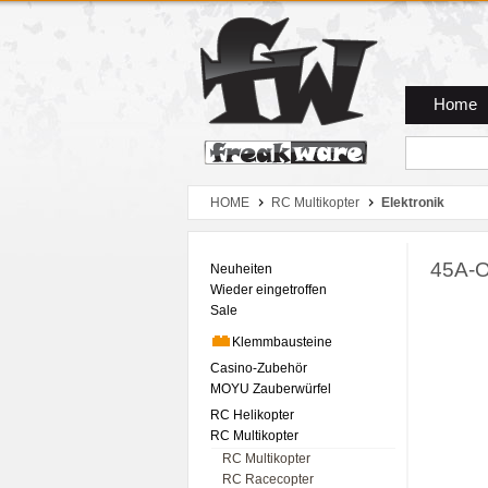
Zum Hauptmenue
Zum Seiteninhalt
Zum Warenkob
Home
HOME
RC Multikopter
Elektronik
45A-O
Neuheiten
Wieder eingetroffen
Sale
Klemmbausteine
Casino-Zubehör
MOYU Zauberwürfel
RC Helikopter
RC Multikopter
RC Multikopter
RC Racecopter