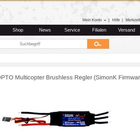
Mein Konto
|
Hilfe
|
Merkzett
Shop
News
Service
Filialen
Versand
PTO Multicopter Brushless Regler (SimonK Firmwar