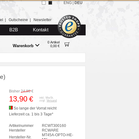
ENG
|
DEU
el
|
Gutscheine
|
Newsletter
B2B
Kontakt
0 Artikel
Warenkorb
0,00 €
e)
Bisher
24,90
€
13,90
€
inkl. MwSt.
zzgl.
Versand
So lange der Vorrat reicht
Lieferzeit ca. 1 bis 3 Tage*
Artikelnummer
RCWT300160
Hersteller
RCWARE
MT45A-OPTO-HE-
Hersteller-Nr.