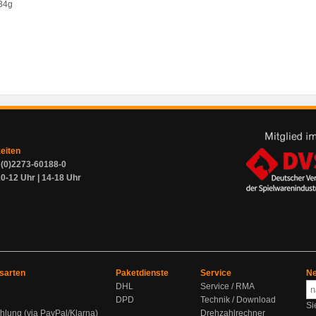
 34g
zeiten
9 (0)2273-60188-0
0-12 Uhr | 14-18 Uhr
sarten
Paketdienste
Service
Ne
DHL
Service / RMA
DPD
Technik / Download
Si
hlung (via PayPal/Klarna)
Drehzahlrechner