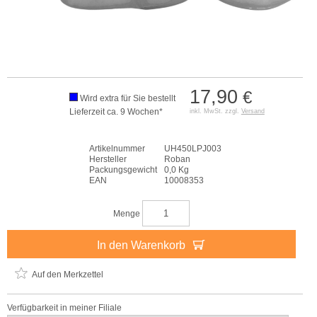
17,90
€
Wird extra für Sie bestellt
Lieferzeit ca. 9 Wochen*
inkl. MwSt. zzgl.
Versand
Artikelnummer
UH450LPJ003
Hersteller
Roban
Packungsgewicht
0,0 Kg
EAN
10008353
Menge
In den Warenkorb
Auf den Merkzettel
Verfügbarkeit in meiner Filiale