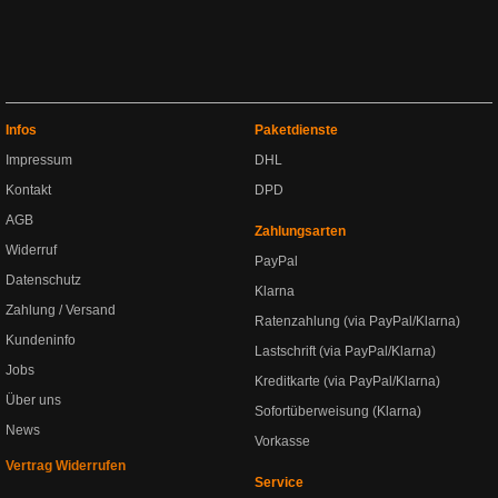
Infos
Paketdienste
Impressum
DHL
Kontakt
DPD
AGB
Zahlungsarten
Widerruf
PayPal
Datenschutz
Klarna
Zahlung / Versand
Ratenzahlung (via PayPal/Klarna)
Kundeninfo
Lastschrift (via PayPal/Klarna)
Jobs
Kreditkarte (via PayPal/Klarna)
Über uns
Sofortüberweisung (Klarna)
News
Vorkasse
Vertrag Widerrufen
Service