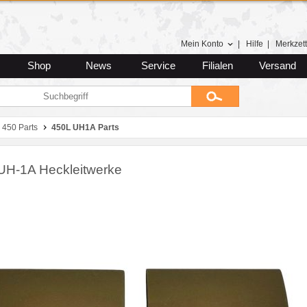
Mein Konto
|
Hilfe
|
Merkzett
Shop
News
Service
Filialen
Versand
450 Parts
450L UH1A Parts
UH-1A Heckleitwerke