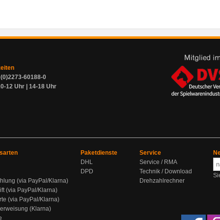
zeiten
9 (0)2273-60188-0
0-12 Uhr | 14-18 Uhr
sarten
Paketdienste
Service
Ne
DHL
Service / RMA
DPD
Technik / Download
Si
hlung (via PayPal/Klarna)
Drehzahlrechner
ift (via PayPal/Klarna)
rte (via PayPal/Klarna)
berweisung (Klarna)
e