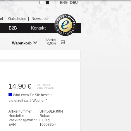
ENG
|
DEU
el
|
Gutscheine
|
Newsletter
B2B
Kontakt
0 Artikel
Warenkorb
0,00 €
14,90
€
inkl. MwSt.
zzgl.
Versand
Wird extra für Sie bestellt
Lieferzeit ca. 9 Wochen*
Artikelnummer
UH450LPJ004
Hersteller
Roban
Packungsgewicht
0,0 Kg
EAN
10008354