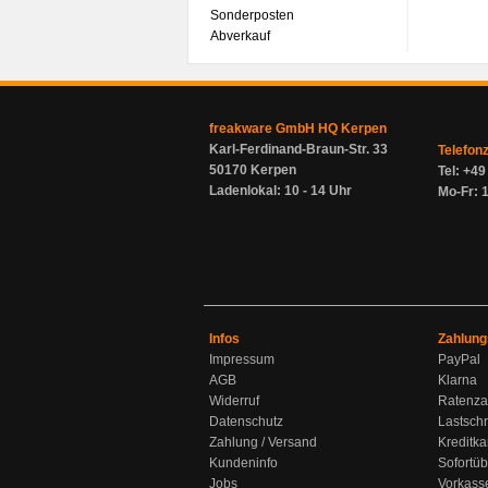
Sonderposten
Abverkauf
freakware GmbH HQ Kerpen
Karl-Ferdinand-Braun-Str. 33
Telefon
50170 Kerpen
Tel: +4
Ladenlokal: 10 - 14 Uhr
Mo-Fr: 1
Infos
Zahlung
Impressum
PayPal
AGB
Klarna
Widerruf
Ratenza
Datenschutz
Lastschr
Zahlung / Versand
Kreditka
Kundeninfo
Sofortü
Jobs
Vorkass