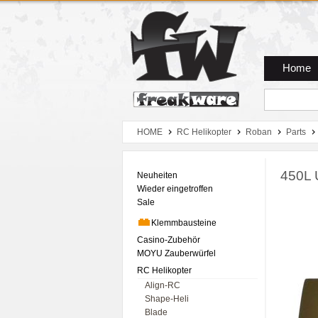
Zum Hauptmenue
Zum Seiteninhalt
Zum Warenkob
Home
HOME
RC Helikopter
Roban
Parts
450L 
Neuheiten
Wieder eingetroffen
Sale
Klemmbausteine
Casino-Zubehör
MOYU Zauberwürfel
RC Helikopter
Align-RC
Shape-Heli
Blade