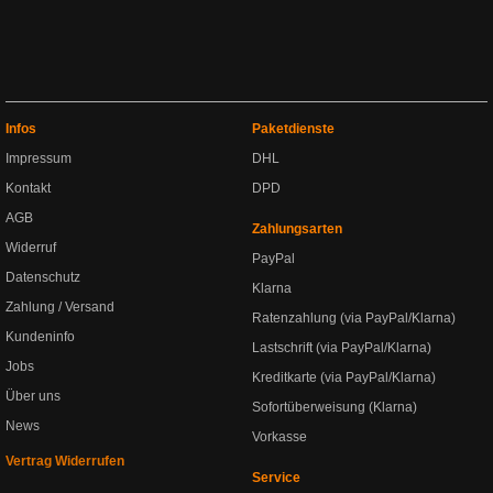
Infos
Paketdienste
Impressum
DHL
Kontakt
DPD
AGB
Zahlungsarten
Widerruf
PayPal
Datenschutz
Klarna
Zahlung / Versand
Ratenzahlung (via PayPal/Klarna)
Kundeninfo
Lastschrift (via PayPal/Klarna)
Jobs
Kreditkarte (via PayPal/Klarna)
Über uns
Sofortüberweisung (Klarna)
News
Vorkasse
Vertrag Widerrufen
Service