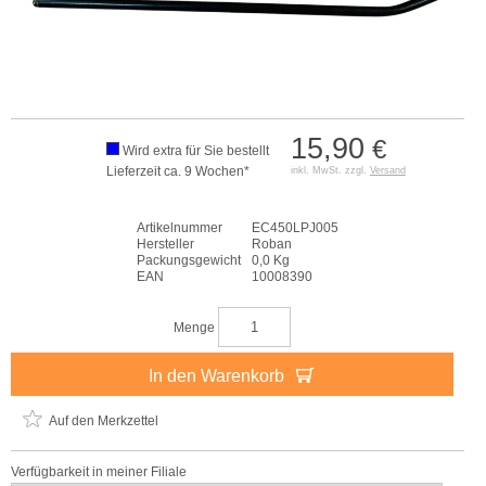
15,90
€
Wird extra für Sie bestellt
Lieferzeit ca. 9 Wochen*
inkl. MwSt. zzgl.
Versand
Artikelnummer
EC450LPJ005
Hersteller
Roban
Packungsgewicht
0,0 Kg
EAN
10008390
Menge
In den Warenkorb
Auf den Merkzettel
Verfügbarkeit in meiner Filiale