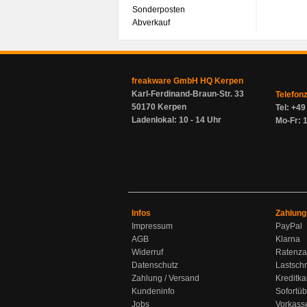
Sonderposten
Abverkauf
freakware GmbH HQ Kerpen
Karl-Ferdinand-Braun-Str. 33
Telefon
50170 Kerpen
Tel: +4
Ladenlokal: 10 - 14 Uhr
Mo-Fr: 1
Infos
Zahlung
Impressum
PayPal
AGB
Klarna
Widerruf
Ratenza
Datenschutz
Lastschr
Zahlung / Versand
Kreditka
Kundeninfo
Sofortü
Jobs
Vorkass