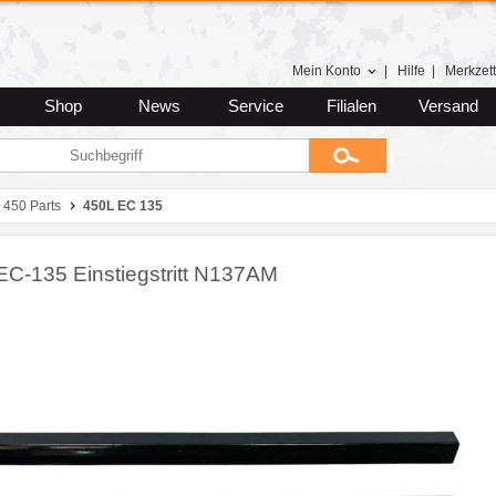
Mein Konto
|
Hilfe
|
Merkzett
Shop
News
Service
Filialen
Versand
450 Parts
450L EC 135
EC-135 Einstiegstritt N137AM