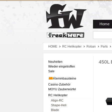
Zum Hauptmenue
Zum Seiteninhalt
Zum Warenkob
Home
HOME
RC Helikopter
Roban
Parts
450L 
Neuheiten
Wieder eingetroffen
Sale
Klemmbausteine
Casino-Zubehör
MOYU Zauberwürfel
RC Helikopter
Align-RC
Shape-Heli
Blade