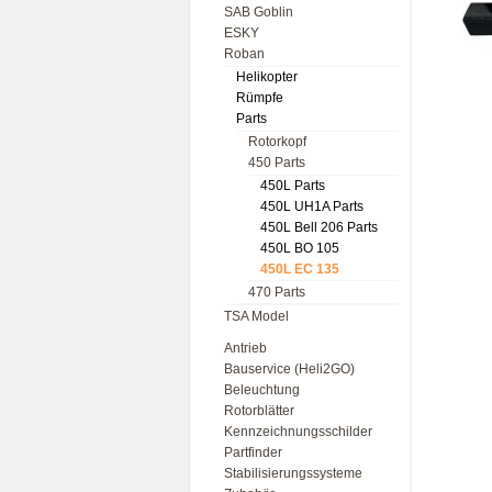
SAB Goblin
ESKY
Roban
Helikopter
Rümpfe
Parts
Rotorkopf
450 Parts
450L Parts
450L UH1A Parts
450L Bell 206 Parts
450L BO 105
450L EC 135
470 Parts
TSA Model
Antrieb
Bauservice (Heli2GO)
Beleuchtung
Rotorblätter
Kennzeichnungsschilder
Partfinder
Stabilisierungssysteme