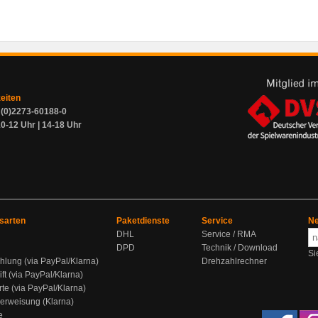
zeiten
9 (0)2273-60188-0
0-12 Uhr | 14-18 Uhr
sarten
Paketdienste
Service
Ne
DHL
Service / RMA
DPD
Technik / Download
Si
hlung (via PayPal/Klarna)
Drehzahlrechner
ift (via PayPal/Klarna)
rte (via PayPal/Klarna)
berweisung (Klarna)
e