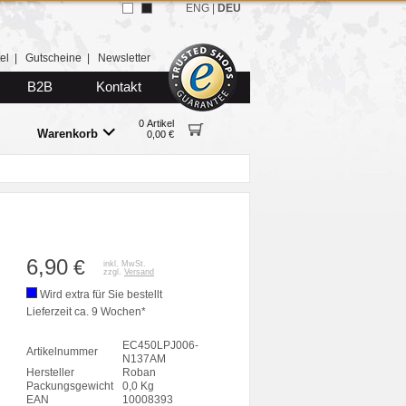
ENG
|
DEU
el
|
Gutscheine
|
Newsletter
B2B
Kontakt
0 Artikel
Warenkorb
0,00 €
6,90
€
inkl. MwSt.
zzgl.
Versand
Wird extra für Sie bestellt
Lieferzeit ca. 9 Wochen*
EC450LPJ006-
Artikelnummer
N137AM
Hersteller
Roban
Packungsgewicht
0,0 Kg
EAN
10008393