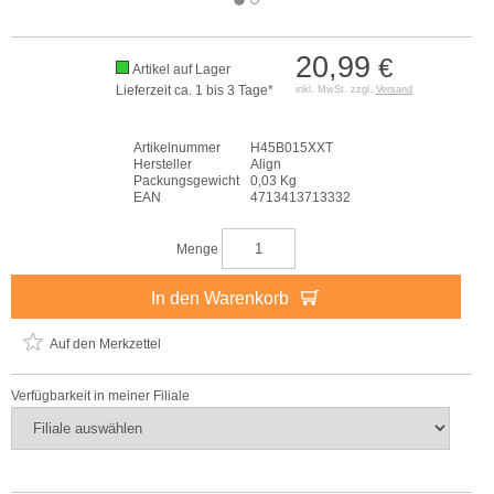
20,99
€
Artikel auf Lager
Lieferzeit ca. 1 bis 3 Tage*
inkl. MwSt. zzgl.
Versand
Artikelnummer
H45B015XXT
Hersteller
Align
Packungsgewicht
0,03 Kg
EAN
4713413713332
Menge
In den Warenkorb
Auf den Merkzettel
Verfügbarkeit in meiner Filiale