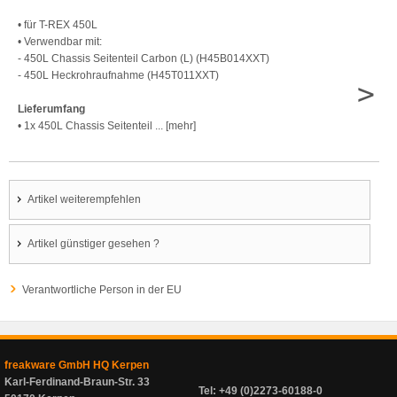
• für T-REX 450L
• Verwendbar mit:
- 450L Chassis Seitenteil Carbon (L) (H45B014XXT)
- 450L Heckrohraufnahme (H45T011XXT)
>
Lieferumfang
• 1x 450L Chassis Seitenteil ... [mehr]
Artikel weiterempfehlen
Artikel günstiger gesehen ?
Verantwortliche Person in der EU
freakware GmbH HQ Kerpen
Karl-Ferdinand-Braun-Str. 33
Tel: +49 (0)2273-60188-0