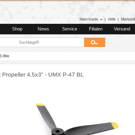
Mein Konto
|
Hilfe
|
Merkzett
Shop
News
Service
Filialen
Versand
E-flite
t Propeller 4,5x3" - UMX P-47 BL