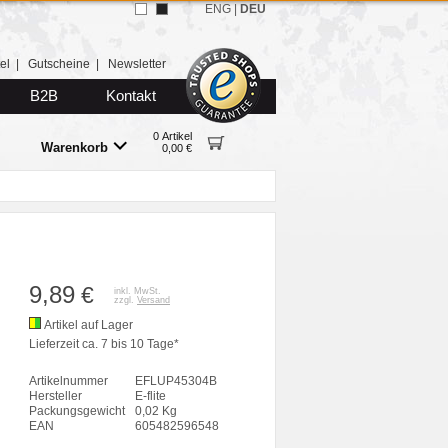
ENG
|
DEU
el
|
Gutscheine
|
Newsletter
B2B
Kontakt
0 Artikel
Warenkorb
0,00 €
9,89
€
inkl. MwSt.
zzgl.
Versand
Artikel auf Lager
Lieferzeit ca. 7 bis 10 Tage*
Artikelnummer
EFLUP45304B
Hersteller
E-flite
Packungsgewicht
0,02 Kg
EAN
605482596548