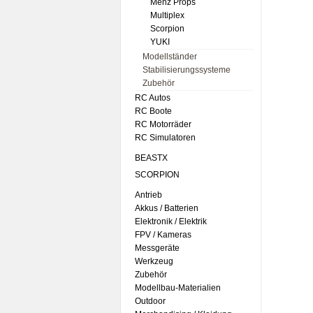
Menz Props
Multiplex
Scorpion
YUKI
Modellständer
Stabilisierungssysteme
Zubehör
RC Autos
RC Boote
RC Motorräder
RC Simulatoren
BEASTX
SCORPION
Antrieb
Akkus / Batterien
Elektronik / Elektrik
FPV / Kameras
Messgeräte
Werkzeug
Zubehör
Modellbau-Materialien
Outdoor