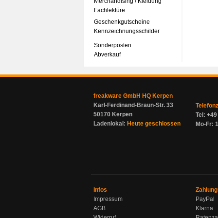
Merchandising / Kleidung
Fachlektüre
Geschenkgutscheine
Kennzeichnungsschilder
Sonderposten
Abverkauf
freakware GmbH HQ Kerpen
Karl-Ferdinand-Braun-Str. 33
Telefon
50170 Kerpen
Tel: +4
Ladenlokal:
Heute geschlossen
Mo-Fr: 1
Infos
Zahlung
Impressum
PayPal
AGB
Klarna
Widerruf
Ratenza