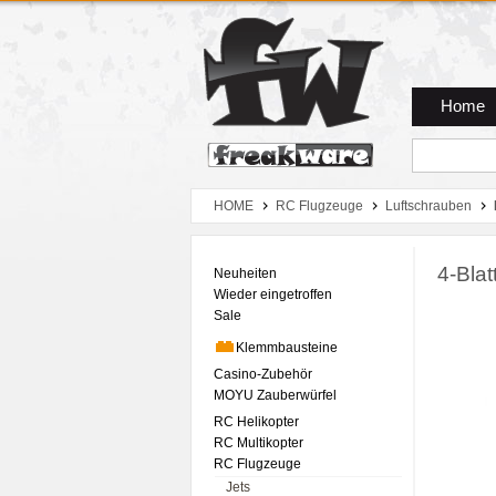
Zum Hauptmenue
Zum Seiteninhalt
Zum Warenkob
Home
HOME
RC Flugzeuge
Luftschrauben
4-Blat
Neuheiten
Wieder eingetroffen
Sale
Klemmbausteine
Casino-Zubehör
MOYU Zauberwürfel
RC Helikopter
RC Multikopter
RC Flugzeuge
Jets