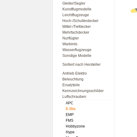
Gleiter/Segler
Kunstflugmodelle
Leichtflugzeuge
Hoch-/Schulterdecker
Mittel-/Tiefdecker
Mehrfachdecker
Nurflügler
Warbirds
Wasserflugzeuge
Sonstige Modelle
Sortiert nach Hersteller
Antrieb Elektro
Beleuchtung
Ersatzteile
Kennzeichnungsschilder
Luftschrauben
APC
E-flite
EMP
FMS
Hobbyzone
Hype