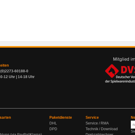
zeiten
9 (0)2273-60188-0
0-12 Uhr | 14-18 Uhr
sarten
Paketdienste
Service
Ne
DHL
Service / RMA
DPD
Technik / Download
Si
hlung (via PayPal/Klarna)
Drehzahlrechner