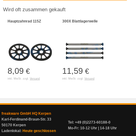
Wird oft zusammen gekauft
Hauptzahnrad 115Z
300X Blattlagerwelle
8,09
11,59
€
€
inkl. MwSt. zzgl.
Versand
inkl. MwSt. zzgl.
Versand
freakware GmbH HQ Kerpen
Karl-Ferdinand-Braun-Str. 33
Tel: +49 (0)2273-60188-0
50170 Kerpen
Mo-Fr: 10-12 Uhr | 14-18 Uhr
Ladenlokal:
Heute geschlossen