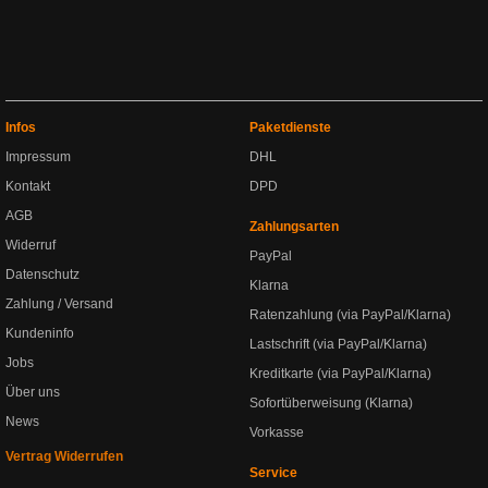
Infos
Paketdienste
Impressum
DHL
Kontakt
DPD
AGB
Zahlungsarten
Widerruf
PayPal
Datenschutz
Klarna
Zahlung / Versand
Ratenzahlung (via PayPal/Klarna)
Kundeninfo
Lastschrift (via PayPal/Klarna)
Jobs
Kreditkarte (via PayPal/Klarna)
Über uns
Sofortüberweisung (Klarna)
News
Vorkasse
Vertrag Widerrufen
Service