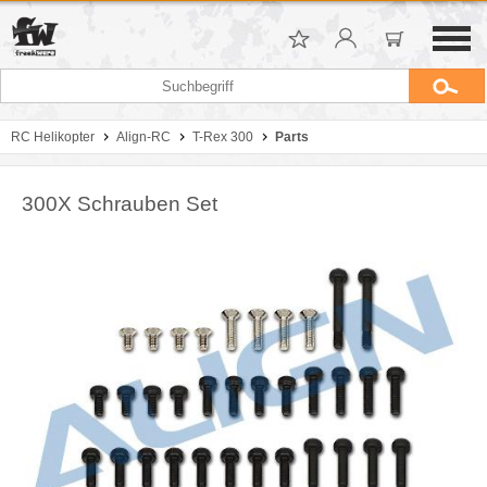
RC Helikopter
Align-RC
T-Rex 300
Parts
300X Schrauben Set