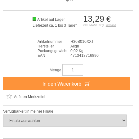
13,29
€
Artikel auf Lager
Lieferzeit ca. 1 bis 3 Tage*
inkl. MwSt. zzgl.
Versand
Artikelnummer
H30B010XXT
Hersteller
Align
Packungsgewicht
0,02 Kg
EAN
4713413716890
Menge
In den Warenkorb
Auf den Merkzettel
Verfügbarkeit in meiner Filiale