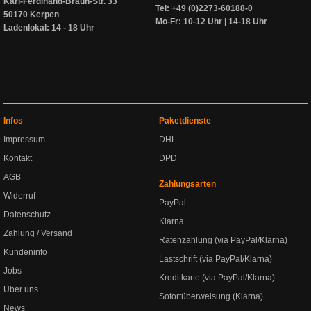
Karl-Ferdinand-Braun-Str. 33
Tel: +49 (0)2273-60188-0
50170 Kerpen
Mo-Fr: 10-12 Uhr | 14-18 Uhr
Ladenlokal: 14 - 18 Uhr
Infos
Paketdienste
Impressum
DHL
Kontakt
DPD
AGB
Zahlungsarten
Widerruf
PayPal
Datenschutz
Klarna
Zahlung / Versand
Ratenzahlung (via PayPal/Klarna)
Kundeninfo
Lastschrift (via PayPal/Klarna)
Jobs
Kreditkarte (via PayPal/Klarna)
Über uns
Sofortüberweisung (Klarna)
News