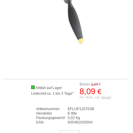
Bisher
8,99
€
Artikel auf Lager
8,09
€
Lieferzeit ca. 1 bis 3 Tage*
inkl. MwSt. zzgl.
Versand
Artikelnummer
EFLUP120703B
Hersteller
E-flite
Packungsgewicht
0,02 Kg
EAN
605482030004