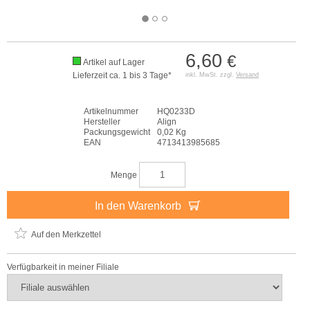
6,60
€
Artikel auf Lager
Lieferzeit ca. 1 bis 3 Tage*
inkl. MwSt. zzgl.
Versand
Artikelnummer
HQ0233D
Hersteller
Align
Packungsgewicht
0,02 Kg
EAN
4713413985685
Menge
In den Warenkorb
Auf den Merkzettel
Verfügbarkeit in meiner Filiale