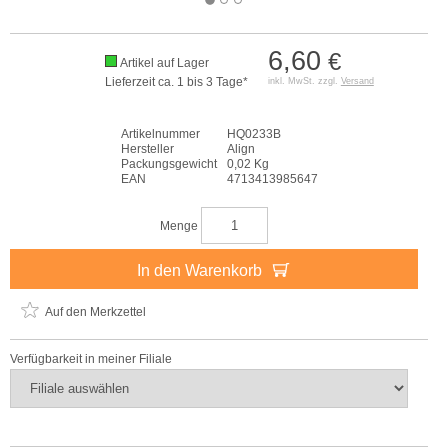
6,60
€
Artikel auf Lager
Lieferzeit ca. 1 bis 3 Tage*
inkl. MwSt. zzgl.
Versand
Artikelnummer
HQ0233B
Hersteller
Align
Packungsgewicht
0,02 Kg
EAN
4713413985647
Menge
In den Warenkorb
Auf den Merkzettel
Verfügbarkeit in meiner Filiale