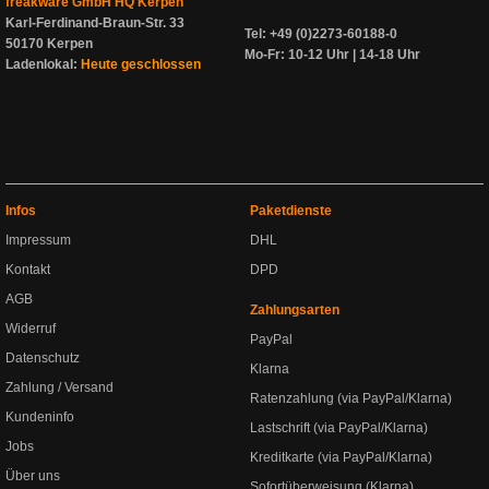
freakware GmbH HQ Kerpen
Karl-Ferdinand-Braun-Str. 33
Tel: +49 (0)2273-60188-0
50170 Kerpen
Mo-Fr: 10-12 Uhr | 14-18 Uhr
Ladenlokal:
Heute geschlossen
Infos
Paketdienste
Impressum
DHL
Kontakt
DPD
AGB
Zahlungsarten
Widerruf
PayPal
Datenschutz
Klarna
Zahlung / Versand
Ratenzahlung (via PayPal/Klarna)
Kundeninfo
Lastschrift (via PayPal/Klarna)
Jobs
Kreditkarte (via PayPal/Klarna)
Über uns
Sofortüberweisung (Klarna)