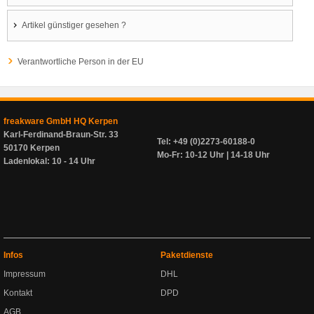
Artikel günstiger gesehen ?
Verantwortliche Person in der EU
freakware GmbH HQ Kerpen
Karl-Ferdinand-Braun-Str. 33
Tel: +49 (0)2273-60188-0
50170 Kerpen
Mo-Fr: 10-12 Uhr | 14-18 Uhr
Ladenlokal: 10 - 14 Uhr
Infos
Paketdienste
Impressum
DHL
Kontakt
DPD
AGB