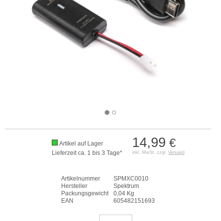
14,99
€
Artikel auf Lager
Lieferzeit ca. 1 bis 3 Tage*
inkl. MwSt. zzgl.
Versand
Artikelnummer
SPMXC0010
Hersteller
Spektrum
Packungsgewicht
0,04 Kg
EAN
605482151693