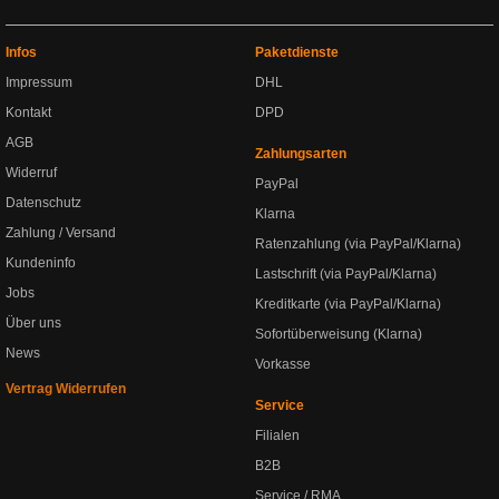
Infos
Paketdienste
Impressum
DHL
Kontakt
DPD
AGB
Zahlungsarten
Widerruf
PayPal
Datenschutz
Klarna
Zahlung / Versand
Ratenzahlung (via PayPal/Klarna)
Kundeninfo
Lastschrift (via PayPal/Klarna)
Jobs
Kreditkarte (via PayPal/Klarna)
Über uns
Sofortüberweisung (Klarna)
News
Vorkasse
Vertrag Widerrufen
Service
Filialen
B2B
Service / RMA