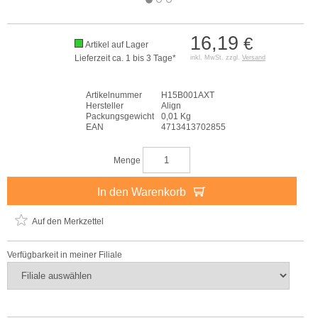
16,19
€
Artikel auf Lager
Lieferzeit ca. 1 bis 3 Tage*
inkl. MwSt. zzgl.
Versand
Artikelnummer
H15B001AXT
Hersteller
Align
Packungsgewicht
0,01 Kg
EAN
4713413702855
Menge
In den Warenkorb
Auf den Merkzettel
Verfügbarkeit in meiner Filiale