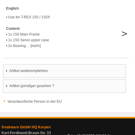
English
• Use for T-REX 150 / 150X
Content
>
• 1x 150 Main Frame
• 1x 150 Servo upper case
• 2x Bearing ... [mehr]
Artikel weiterempfehlen
Artikel günstiger gesehen ?
Verantwortliche Person in der EU
freakware GmbH HQ Kerpen
Karl-Ferdinand-Braun-Str. 33