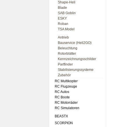
Shape-Heli
Blade
SAB Goblin
ESKY
Roban
TSA Model
Antrieb
Bauservice (Heli2GO)
Beleuchtung
Rotorblätter
Kennzeichnungsschilder
Partfinder
Stabilisierungssysteme
Zubehör
RC Multikopter
RC Flugzeuge
RC Autos
RC Boote
RC Motorräder
RC Simulatoren
BEASTX
SCORPION