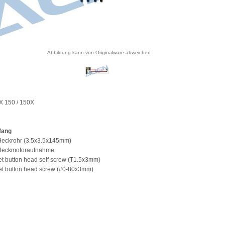
Abbildung kann von Originalware abweichen
EX 150 / 150X
fang
 Heckrohr (3.5x3.5x145mm)
 Heckmotoraufnahme
et button head self screw (T1.5x3mm)
et button head screw (#0-80x3mm)