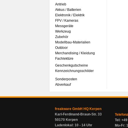
Antrieb
Akkus / Batterien
Elektronik / Elektrik
FPV / Kameras
Messgeräte
Werkzeug
Zubehör
Modellbau-Materialien
Outdoor
Merchandising / Kleidung
Fachlektüre
Geschenkgutscheine
Kennzeichnungsschilder
Sonderposten
Abverkauf
freakware GmbH HQ Kerpen
Karl-Ferdinand-Braun-Str. 33
Telefon
50170 Kerpen
Tel: +4
Ladenlokal: 10 - 14 Uhr
Mo-Fr: 1