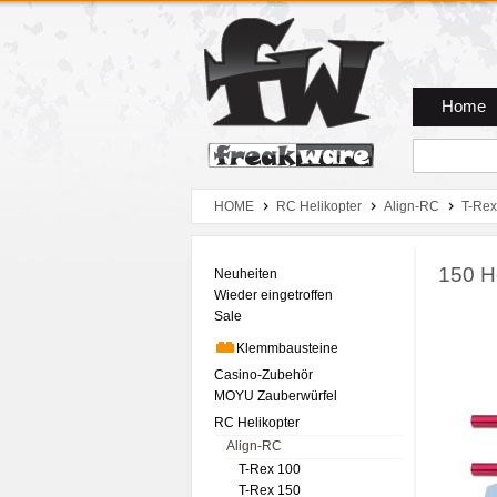
Zum Hauptmenue
Zum Seiteninhalt
Zum Warenkob
Home
HOME
RC Helikopter
Align-RC
T-Rex
150 He
Neuheiten
Wieder eingetroffen
Sale
Klemmbausteine
Casino-Zubehör
MOYU Zauberwürfel
RC Helikopter
Align-RC
T-Rex 100
T-Rex 150