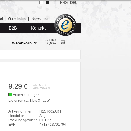
ENG
|
DEU
el
|
Gutscheine
|
Newsletter
B2B
Kontakt
0 Artikel
Warenkorb
0,00 €
9,29
€
inkl. MwSt.
zzgl.
Versand
Artikel auf Lager
Lieferzeit ca. 1 bis 3 Tage*
Artikelnummer
H15T002ART
Hersteller
Align
Packungsgewicht
0,01 Kg
EAN
4713413701704