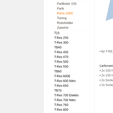
Partfinder 150
Parts
Parts 150X
Tuning
Rotorblätter
Zubehör
T15
T-Rex 250
T-Rex 300
TB40
• für T-R
T-Rex 450
T-Rex 470
T-Rex 500
Lieferum
T-Rex 550
• 2x 150
TB60
• 2x 150
T-Rex 600E
• 2x Sock
T-Rex 600 Nitro
• 2x Sock
T-Rex 650
TB70
T-Rex 700 Elektro
T-Rex 700 Nitro
T-Rex 760
T-Rex 800