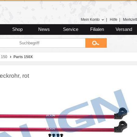
Mein Konto
|
Hilfe
|
Merkzett
Shop
News
Service
Filialen
Versand
 150
Parts 150X
ckrohr, rot