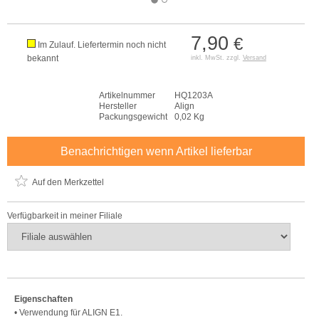
7,90
€
Im Zulauf. Liefertermin noch nicht
bekannt
inkl. MwSt. zzgl.
Versand
Artikelnummer
HQ1203A
Hersteller
Align
Packungsgewicht
0,02 Kg
Benachrichtigen wenn Artikel lieferbar
Auf den Merkzettel
Verfügbarkeit in meiner Filiale
Eigenschaften
• Verwendung für ALIGN E1.