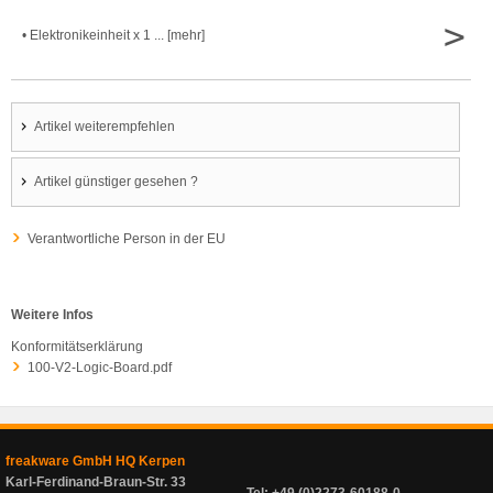
>
• Elektronikeinheit x 1 ... [mehr]
Artikel weiterempfehlen
Artikel günstiger gesehen ?
Verantwortliche Person in der EU
Weitere Infos
Konformitätserklärung
100-V2-Logic-Board.pdf
freakware GmbH HQ Kerpen
Karl-Ferdinand-Braun-Str. 33
Tel: +49 (0)2273-60188-0