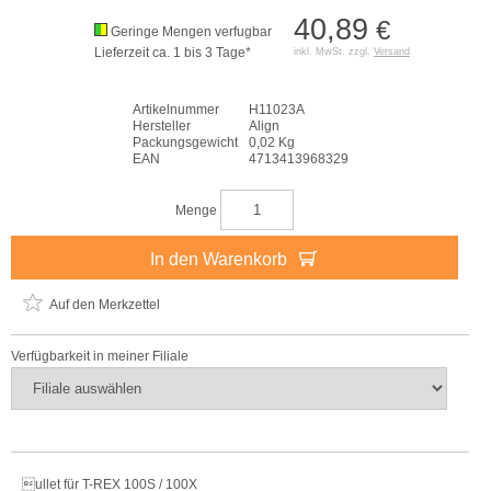
40,89
€
Geringe Mengen verfugbar
Lieferzeit ca. 1 bis 3 Tage*
inkl. MwSt. zzgl.
Versand
Artikelnummer
H11023A
Hersteller
Align
Packungsgewicht
0,02 Kg
EAN
4713413968329
Menge
In den Warenkorb
Auf den Merkzettel
Verfügbarkeit in meiner Filiale
ullet für T-REX 100S / 100X