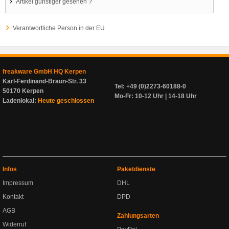
Artikel günstiger gesehen ?
Verantwortliche Person in der EU
freakware GmbH HQ Kerpen
Karl-Ferdinand-Braun-Str. 33
Tel: +49 (0)2273-60188-0
50170 Kerpen
Mo-Fr: 10-12 Uhr | 14-18 Uhr
Ladenlokal:
Heute geschlossen
Infos
Paketdienste
Impressum
DHL
Kontakt
DPD
AGB
Zahlungsarten
Widerruf