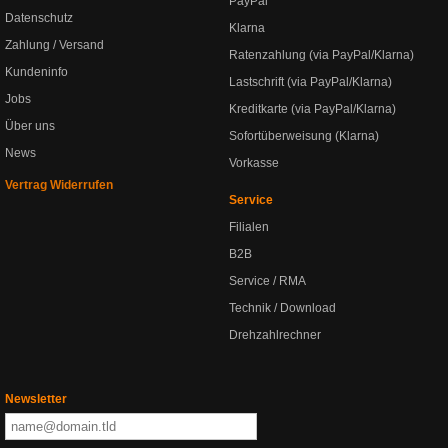
PayPal
Datenschutz
Klarna
Zahlung / Versand
Ratenzahlung (via PayPal/Klarna)
Kundeninfo
Lastschrift (via PayPal/Klarna)
Jobs
Kreditkarte (via PayPal/Klarna)
Über uns
Sofortüberweisung (Klarna)
News
Vorkasse
Vertrag Widerrufen
Service
Filialen
B2B
Service / RMA
Technik / Download
Drehzahlrechner
Newsletter