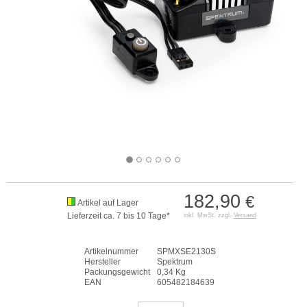
182,90
€
Artikel auf Lager
Lieferzeit ca. 7 bis 10 Tage*
inkl. MwSt. zzgl.
Versand
Artikelnummer
SPMXSE2130S
Hersteller
Spektrum
Packungsgewicht
0,34 Kg
EAN
605482184639